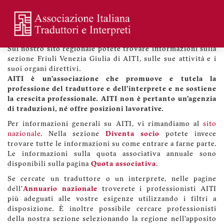
Skip
to
main
Benvenuti sul sito di AITI Friuli Venezia Giulia
Menu
content
profilo
Sul nostro sito regionale potete trovare informazioni sulla
utente
sezione Friuli Venezia Giulia di AITI, sulle sue attività e i
suoi organi direttivi.
AITI è un’associazione che promuove e tutela la
professione del traduttore e dell'interprete e ne sostiene
la crescita professionale. AITI non è pertanto un'agenzia
di traduzioni, né offre posizioni lavorative.
Per informazioni generali su AITI, vi rimandiamo al
sito
nazionale
. Nella sezione
Diventa socio
potete invece
trovare tutte le informazioni su come entrare a farne parte.
Le informazioni sulla quota associativa annuale sono
disponibili sulla pagina
Quota associativa
.
Se cercate un traduttore o un interprete, nelle pagine
dell'
Annuario nazionale
troverete i professionisti AITI
più adeguati alle vostre esigenze utilizzando i filtri a
disposizione. È inoltre possibile cercare professionisti
della nostra sezione selezionando la regione nell'apposito