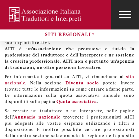
Salta
al
contenuto
TOG
Benvenuti sul sito di AITI Friuli Venezia Giulia
NAVI
Menu
principale
profilo
Sul nostro sito regionale potete trovare informazioni sulla
SITI REGIONALI
utente
sezione Friuli Venezia Giulia di AITI, sulle sue attività e i
Sezioni
suoi organi direttivi.
AITI è un’associazione che promuove e tutela la
professione del traduttore e dell'interprete e ne sostiene
la crescita professionale. AITI non è pertanto un'agenzia
di traduzioni, né offre posizioni lavorative.
Per informazioni generali su AITI, vi rimandiamo al
sito
nazionale
. Nella sezione
Diventa socio
potete invece
trovare tutte le informazioni su come entrare a farne parte.
Le informazioni sulla quota associativa annuale sono
disponibili sulla pagina
Quota associativa
.
Se cercate un traduttore o un interprete, nelle pagine
dell'
Annuario nazionale
troverete i professionisti AITI
più adeguati alle vostre esigenze utilizzando i filtri a
disposizione. È inoltre possibile cercare professionisti
della nostra sezione selezionando la regione nell'apposito