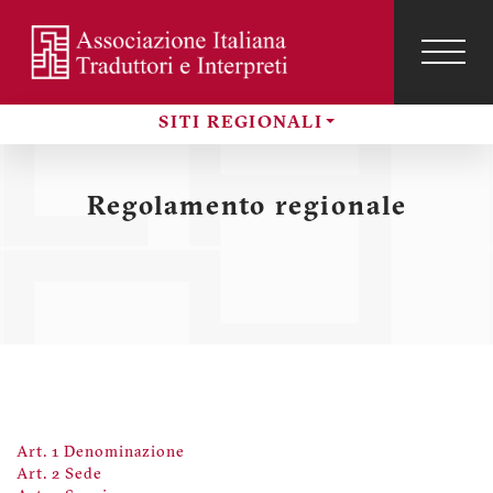
Salta
al
contenuto
TOG
NAVI
Menu
principale
profilo
SITI REGIONALI
utente
Sezioni
Regolamento regionale
Art. 1 Denominazione
Art. 2 Sede