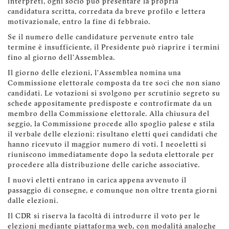
interpreti, ogni socio può presentare la propria
candidatura scritta, corredata da breve profilo e lettera
motivazionale, entro la fine di febbraio.
Se il numero delle candidature pervenute entro tale
termine è insufficiente, il Presidente può riaprire i termini
fino al giorno dell'Assemblea.
Il giorno delle elezioni, l’Assemblea nomina una
Commissione elettorale composta da tre soci che non siano
candidati. Le votazioni si svolgono per scrutinio segreto su
schede appositamente predisposte e controfirmate da un
membro della Commissione elettorale. Alla chiusura del
seggio, la Commissione procede allo spoglio palese e stila
il verbale delle elezioni: risultano eletti quei candidati che
hanno ricevuto il maggior numero di voti. I neoeletti si
riuniscono immediatamente dopo la seduta elettorale per
procedere alla distribuzione delle cariche associative.
I nuovi eletti entrano in carica appena avvenuto il
passaggio di consegne, e comunque non oltre trenta giorni
dalle elezioni.
Il CDR si riserva la facoltà di introdurre il voto per le
elezioni mediante piattaforma web, con modalità analoghe