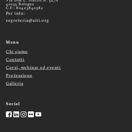
Via Don L. Sturzo N. 52/A
40135 Bologna
C.F.: 80403840582
Per info:
segreteria@aiti.org
Menu
Chi siamo
Menù
Contatti
footer
Corsi, webinar ed eventi
Professione
Galleria
Social