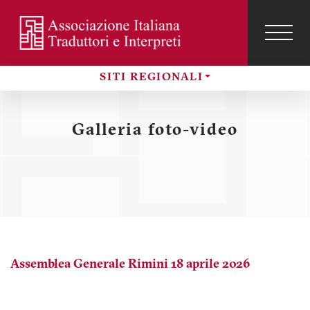
Salta
al
contenuto
TOG
NAVI
Menu
principale
profilo
SITI REGIONALI
utente
Sezioni
Galleria foto-video
Assemblea Generale Rimini 18 aprile 2026