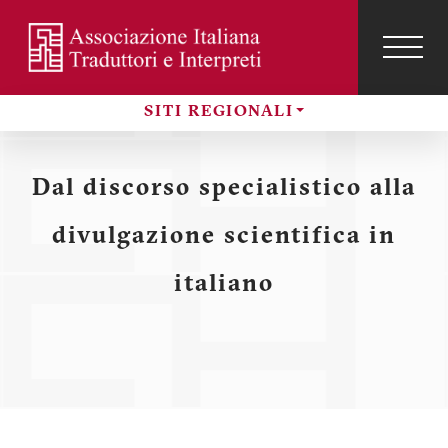
Salta
al
contenuto
TOG
NAVI
Menu
principale
SITI REGIONALI
profilo
Sezioni
utente
Dal discorso specialistico alla
divulgazione scientifica in
italiano