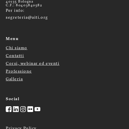
40135 Bologna
C.F.: 80403840582
Per info:
segreteria@aiti.org
Menu
Chi siamo
Menù
Contatti
Corsi, webinar ed eventi
footer
Professione
Galleria
Social
Privacy Policy