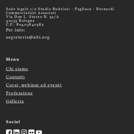
Sede legale c/o Studio Budriesi - Pagliuca - Bernardi
Commercialisti Associati
Via Don L. Sturzo N. 52/A
40135 Bologna
C.F.: 80403840582
Per info:
segreteria@aiti.org
Menu
Chi siamo
Menù
Contatti
Corsi, webinar ed eventi
footer
Professione
Galleria
Social