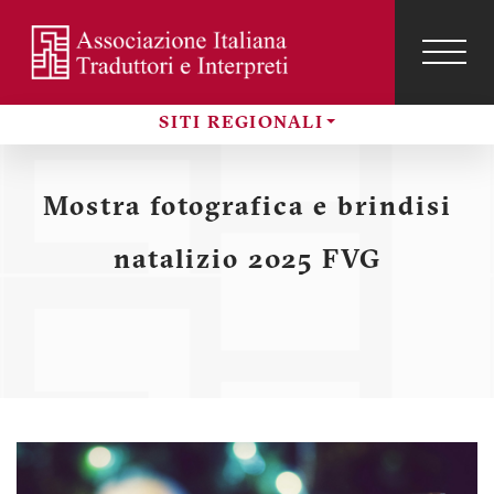
Salta
al
contenuto
TOG
NAVI
Menu
principale
SITI REGIONALI
profilo
Sezioni
utente
Mostra fotografica e brindisi
natalizio 2025 FVG