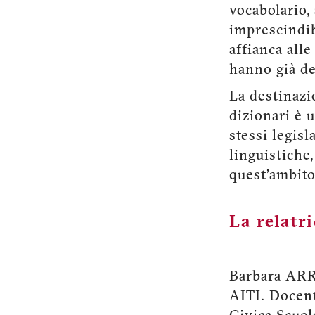
vocabolario, 
imprescindib
affianca alle
hanno già de
La destinazi
dizionari è 
stessi legisl
linguistiche,
quest’ambito 
La relatr
Barbara ARRI
AITI. Docent