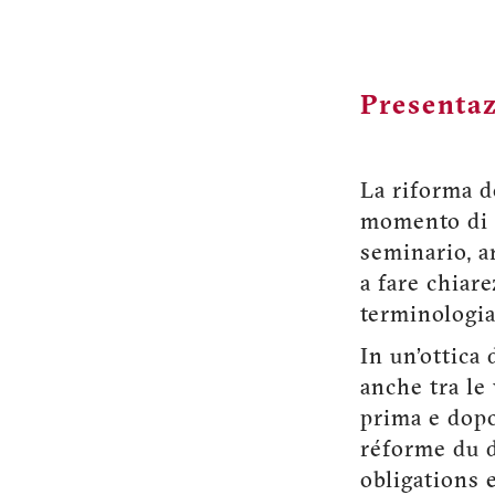
Presenta
La riforma d
momento di s
seminario, a
a fare chiare
terminologia
In un’ottica 
anche tra le 
prima e dopo
réforme du d
obligations e