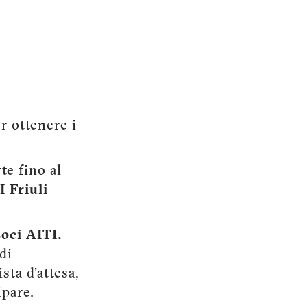
r ottenere i
te fino al
I Friuli
soci AITI.
di
sta d'attesa,
ipare.