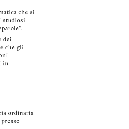
matica che si
i studiosi
eparole”.
e dei
e che gli
oni
i in
ia ordinaria
o presso