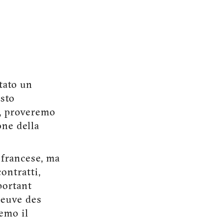
tato un
esto
i, proveremo
one della
e francese, ma
contratti,
portant
reuve des
remo il