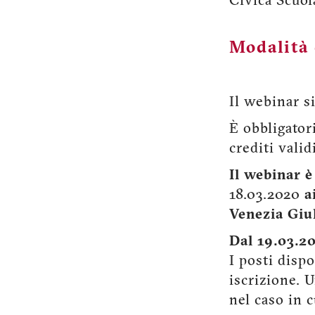
Civica Scuol
Modalità 
Il webinar si
È obbligator
crediti valid
Il webinar è
18.03.2020
a
Venezia Giu
Dal 19.03.20
I posti disp
iscrizione. U
nel caso in 