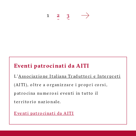
Paginazione
Pagina
1
Pagina
2
Pagina
3
attuale
Eventi patrocinati da AITI
L'
Associazione Italiana Traduttori e Interpreti
(AITI), oltre a organizzare i propri corsi,
patrocina numerosi eventi in tutto il
territorio nazionale.
Eventi patrocinati da AITI