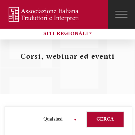
Salta
al
contenuto
TOG
NAVI
Menu
principale
SITI REGIONALI
profilo
Sezioni
utente
Corsi, webinar ed eventi
- Qualsiasi -
CERCA