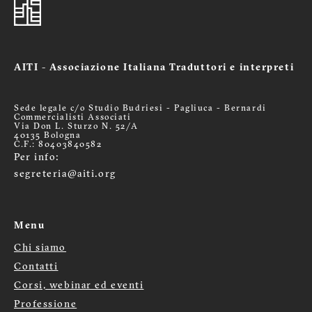
AITI - Associazione Italiana Traduttori e interpreti
Sede legale c/o Studio Budriesi - Pagliuca - Bernardi
Commercialisti Associati
Via Don L. Sturzo N. 52/A
40135 Bologna
C.F.: 80403840582
Per info:
segreteria@aiti.org
Menu
Chi siamo
Menù
Contatti
Corsi, webinar ed eventi
footer
Professione